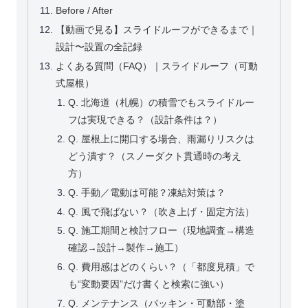
Before / After
【動画で見る】スライドルーフができるまで｜
設計〜設置の全記録
よくある質問（FAQ）｜スライドルーフ（可動
式屋根）
Q. 北海道（札幌）の積雪でもスライドルー
フは実現できる？（設計条件は？）
Q. 屋根上に開口する場合、雨漏りリスクは
どう潰す？（スノーダクト貫通時の考え
方）
Q. 手動／電動は可能？凍結対策は？
Q. 風で飛ばない？（吹き上げ・固定方法）
Q. 施工期間と検討フロー（現地調査→構造
確認→設計→製作→施工）
Q. 費用感はどのくらい？（「都度見積」で
も“変動要因”だけ書くと検索に強い）
Q. メンテナンス（パッキン・可動部・塗