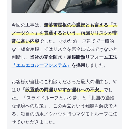
今回の工事は、
無落雪屋根の心臓部とも言える「ス
ノーダクト」を貫通するという、雨漏りリスクが非
常に高い内容
でした。 そのため、戸建てで一般的
な「板金屋根」ではリスクを完全に払拭できないと
判断し、
当社の完全防水・屋根断熱リフォーム工法
「エムエコルーフシステム」
を採用
しました。
お客様が当社にご相談くださった最大の理由も、や
はり
「
設置後の雨漏りやすが漏れへの不安」
でし
た。 「スライドルーフという夢」と「北国の過酷
な環境への対策」。この両立という難題を解決でき
る、独自の防水ノウハウを持つマツモトルーフに任
せていただきました。