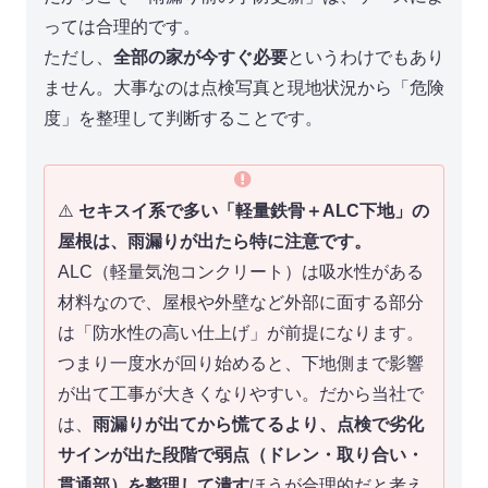
っては合理的です。
ただし、
全部の家が今すぐ必要
というわけでもあり
ません。大事なのは点検写真と現地状況から「危険
度」を整理して判断することです。
⚠️
セキスイ系で多い「軽量鉄骨＋ALC下地」の
屋根は、雨漏りが出たら特に注意です。
ALC（軽量気泡コンクリート）は吸水性がある
材料なので、屋根や外壁など外部に面する部分
は「防水性の高い仕上げ」が前提になります。
つまり一度水が回り始めると、下地側まで影響
が出て工事が大きくなりやすい。だから当社で
は、
雨漏りが出てから慌てるより、点検で劣化
サインが出た段階で弱点（ドレン・取り合い・
貫通部）を整理して潰す
ほうが合理的だと考え