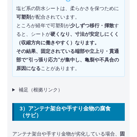
塩ビ系の防水シートは、柔らかさを保つために
可塑剤
が配合されています。
ところが経年で可塑剤が
少しずつ移行・揮散
す
ると、シートが
硬くなり、寸法が安定しにくく
（収縮方向に働きやすく）
なります。
その結果、固定されている端部や立上り・貫通
部で
“引っ張り応力”が集中し、亀裂や不具合の
原因になる
ことがあります。
補足（根拠リンク）
3）アンテナ架台や手すり金物の腐食
（サビ）
アンテナ架台や手すり金物が劣化している場合、
固