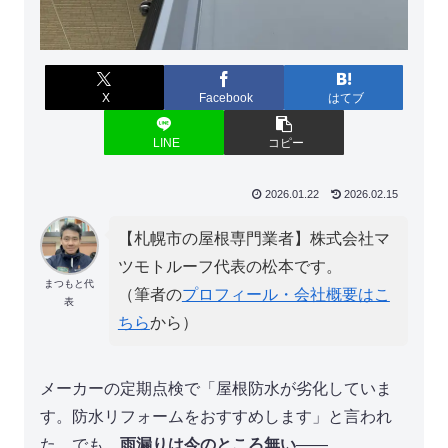
X
Facebook
はてブ
LINE
コピー
2026.01.22
2026.02.15
【札幌市の屋根専門業者】株式会社マ
ツモトルーフ代表の松本です。
まつもと代
（筆者の
プロフィール・会社概要はこ
表
ちら
から）
メーカーの定期点検で「屋根防水が劣化していま
す。防水リフォームをおすすめします」と言われ
た。でも、
雨漏りは今のところ無い
——。