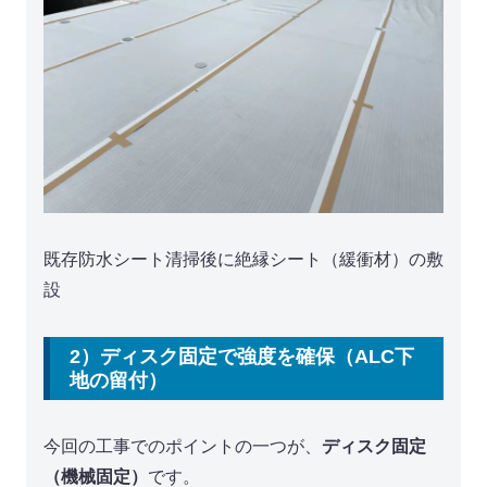
既存防水シート清掃後に絶縁シート（緩衝材）の敷
設
2）ディスク固定で強度を確保（ALC下
地の留付）
今回の工事でのポイントの一つが、
ディスク固定
（機械固定）
です。