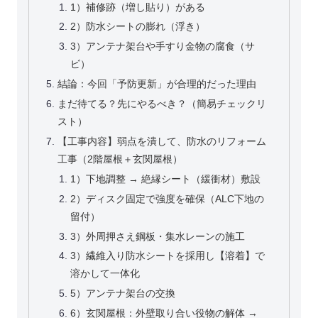
1）補修跡（増し貼り）がある
2）防水シートの膨れ（浮き）
3）アンテナ架台や手すり金物の腐食（サ
ビ）
結論：今回「予防更新」が合理的だった理由
まだ待てる？先にやるべき？（簡易チェックリ
スト）
【工事内容】弱点を潰して、防水のリフォーム
工事（2階屋根＋玄関屋根）
1）下地調整 → 絶縁シート（緩衝材）敷設
2）ディスク固定で強度を確保（ALC下地の
留付）
3）外周押さえ鋼板・集水レーンの施工
3）繊維入り防水シートを採用し【溶着】で
溶かして一体化
5）アンテナ架台の交換
6）玄関屋根：外壁取り合い役物の解体 →