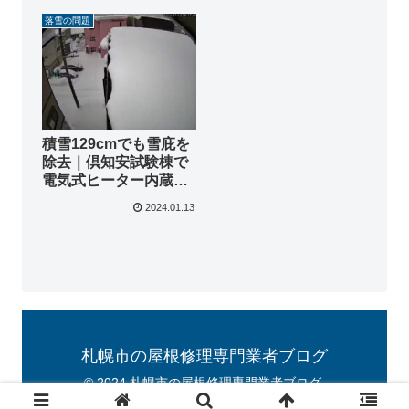
落雪の問題
積雪129cmでも雪庇を
除去｜倶知安試験棟で
電気式ヒーター内蔵
「雪庇防止ユニット」
2024.01.13
試験施工レポート
札幌市の屋根修理専門業者ブログ
© 2024 札幌市の屋根修理専門業者ブログ.