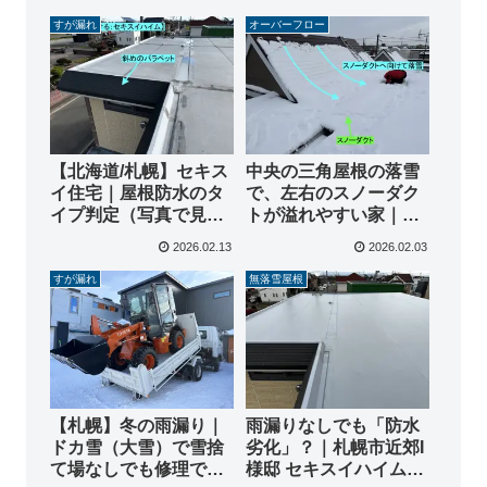
すが漏れ
オーバーフロー
【北海道/札幌】セキス
中央の三角屋根の落雪
イ住宅｜屋根防水のタ
で、左右のスノーダク
イプ判定（写真で見分
トが溢れやすい家｜札
ける）
幌東区S様邸
2026.02.13
2026.02.03
すが漏れ
無落雪屋根
【札幌】冬の雨漏り｜
雨漏りなしでも「防水
ドカ雪（大雪）で雪捨
劣化」？｜札幌市近郊I
て場なしでも修理でき
様邸 セキスイハイム屋