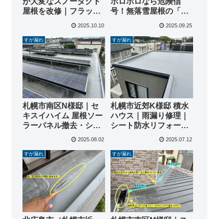
が大変なスノーダクト
ボロボロなら危険信
屋根を改修｜フラット
号！無落雪屋根の「す
化
が漏れ」を完全解決し
2025.10.10
2025.09.25
た修理事例
すが漏れ
すが漏れ
札幌市南区N様邸｜セ
札幌市近郊K様邸 積水
キスイハイム 屋根ソー
ハウス｜雨漏り修理｜
ラーパネル撤去・シー
シート防水リフォーム
ト防水リフォーム工事
工事
2025.08.02
2025.07.12
すが漏れ
すが漏れ