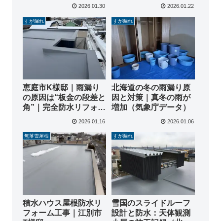
る方法
根点検の判断基準
2026.01.30
2026.01.22
すが漏れ
すが漏れ
恵庭市K様邸｜雨漏り
北海道の冬の雨漏り原
の原因は“板金の段差と
因と対策｜真冬の雨が
角”｜完全防水リフォー
増加（気象庁データ）
ムで根本解決
2026.01.16
2026.01.06
無落雪屋根
すが漏れ
積水ハウス屋根防水リ
雪国のスライドルーフ
フォーム工事｜江別市
設計と防水：天体観測