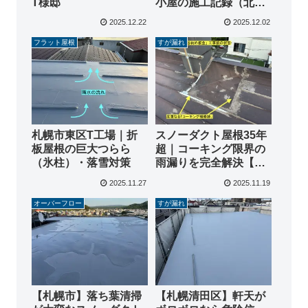
T様邸
小屋の施工記録（北海
道札幌市）
2025.12.22
2025.12.02
フラット屋根
すが漏れ
札幌市東区T工場｜折
スノーダクト屋根35年
板屋根の巨大つらら
超｜コーキング限界の
（氷柱）・落雪対策
雨漏りを完全解決【北
広島市W様邸】
2025.11.27
2025.11.19
オーバーフロー
すが漏れ
【札幌市】落ち葉清掃
【札幌清田区】軒天が