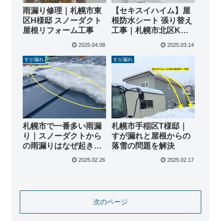
雨漏り修理｜札幌市東
【セキスイハイム】屋
区H様邸 スノーダクト
根防水シート 張り替え
屋根リフォーム工事
工事｜札幌市北区K様
邸
2025.04.08
2025.03.14
すが漏れ
すが漏れ
札幌市で一番多い雨漏
札幌市手稲区T様邸｜
り｜スノーダクトから
すが漏れと屋根からの
の雨漏りはなぜ起き
落雪の問題を解決
る？その原因と修理方
2025.02.26
2025.02.17
法を解説
次のページ