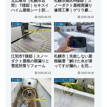
北広島市（札幌市近
札幌市南区M様邸｜ス
郊） T様邸｜セキスイ
ノーダクト屋根雨漏り
ハイム屋根シート防水
修理工事｜ゲリラ豪雨
リフォーム工事｜雨漏
対策
2025.06.30
2025.06.02
り・経年劣化対策
すが漏れ
すが漏れ
江別市T様邸｜スノー
札幌市｜失敗しない屋
ダクト屋根の雨漏りと
根融雪「解けた水が凍
雪庇対策リフォーム
ってすが漏れ」を完
治！シート防水×簡易ダ
2025.05.13
2025.04.30
クトの新常識
すが漏れ
スノーダクト屋根