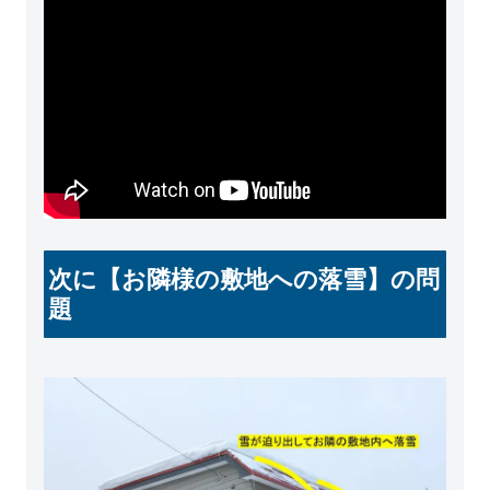
次に【お隣様の敷地への落雪】の問
題