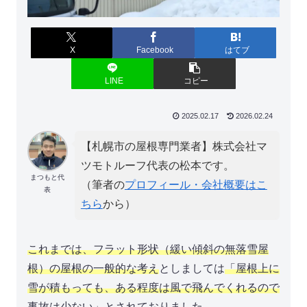
X
Facebook
はてブ
LINE
コピー
2025.02.17
2026.02.24
【札幌市の屋根専門業者】株式会社マ
ツモトルーフ代表の松本です。
まつもと代
（筆者の
プロフィール・会社概要はこ
表
ちら
から）
これまでは、フラット形状（緩い傾斜の無落雪屋
根）の屋根の一般的な考え
としましては
「屋根上に
雪が積もっても、ある程度は風で飛んでくれるので
事故は少ない」
とされておりました。