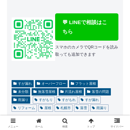
💬 LINEで相談はこ
ちら
スマホのカメラでQRコードを読み
取っても追加できます
すが漏れ
オーバーフロー
フラット屋根
未分類
無落雪屋根
片流れ屋根
落雪の問題
雨漏り
すがもり
すがもれ
すが漏れ
リフォーム
屋根
札幌市
落雪
雨漏り
シェアする
メニュー
ホーム
検索
トップ
サイドバー