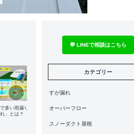
💬 LINEで相談はこちら
カテゴリー
すが漏れ
オーバーフロー
で多い雨漏り修理 「す
【北海道/札幌】セキスイ住
れ」とは？
宅｜屋根防水のタイプ判定
（写真で見分ける）
スノーダクト屋根