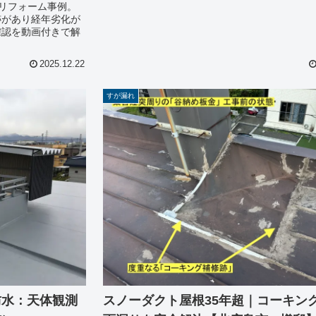
リフォーム事例。
跡があり経年劣化が
確認を動画付きで解
2025.12.22
すが漏れ
防水：天体観測
スノーダクト屋根35年超｜コーキン