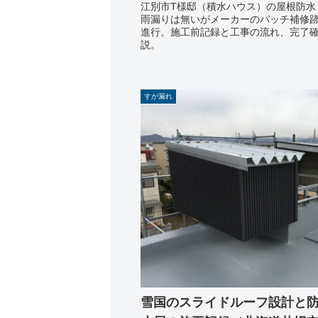
江別市T様邸（積水ハウス）の屋根防水
雨漏りは無いがメーカーのパッチ補修
進行。施工前記録と工事の流れ、完了
説。
すが漏れ
雪国のスライドルーフ設計と