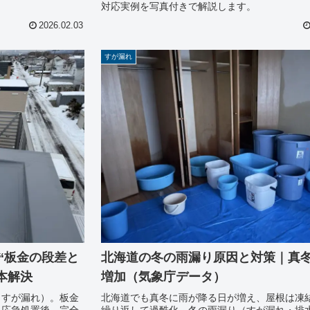
対応実例を写真付きで解説します。
2026.02.03
すが漏れ
“板金の段差と
北海道の冬の雨漏り原因と対策｜真
本解決
増加（気象庁データ）
（すが漏れ）。板金
北海道でも真冬に雨が降る日が増え、屋根は凍
。応急処置後、完全
繰り返して過酷化。冬の雨漏り（すが漏れ・排