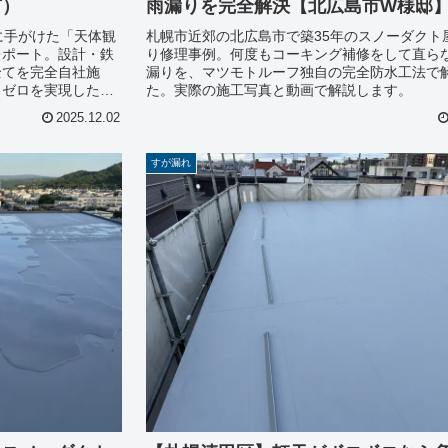
市）
雨漏りを完全解決【北広島市W様邸
に手がけた「天体観
札幌市近郊の北広島市で築35年のスノーダクト
レポート。設計・鉄
り修理事例。何度もコーキング補修をして直ら
全てを完全自社施
漏りを、マツモトルーフ独自の完全防水工法で
りゼロを実現した可
た。実際の施工写真と動画で解説します。
2025.12.02
すが漏れ