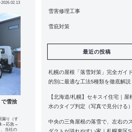
2026.02.13
雪害修理工事
雪庇対策
最近の投稿
札幌の屋根「落雪対策」完全ガイ
的別に最適な工法5種類を徹底解説
【北海道/札幌】セキスイ住宅｜屋
）で雪捨
水のタイプ判定（写真で見分ける
雨漏り（す
中央の三角屋根の落雪で、左右の
検→応急→
と、当社の
ダクトが溢れやすい家｜札幌東区S