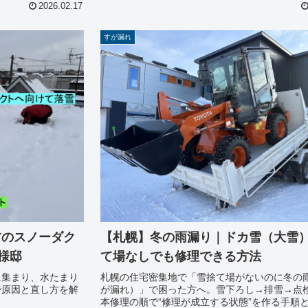
2026.02.17
すが漏れ
右のスノーダク
【札幌】冬の雨漏り｜ドカ雪（大雪
様邸
て場なしでも修理できる方法
に集まり、水たまり
札幌の住宅密集地で「雪捨て場がないのに冬の
で原因と直し方を解
が漏れ）」で困った方へ。雪下ろし→排雪→点
本修理の順で“修理が成立する状態”を作る手順